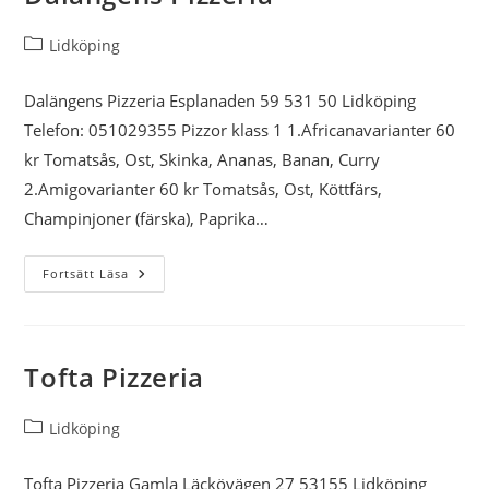
Leva BörMan
Inläggskategori:
Lidköping
Park Alandia
Dalängens Pizzeria Esplanaden 59 531 50 Lidköping
Telefon: 051029355 Pizzor klass 1 1.Africanavarianter 60
Ångbåtsbryggan
kr Tomatsås, Ost, Skinka, Ananas, Banan, Curry
Adventure Golf
2.Amigovarianter 60 kr Tomatsås, Ost, Köttfärs,
Champinjoner (färska), Paprika…
Pizza Diablo
Dalängens
Fortsätt Läsa
F.P. von KNORRING
Pizzeria
Royal Pizza & Grill
Tofta Pizzeria
Indigo
Inläggskategori:
Lidköping
Adlon Pizzeria &
Sportsbar
Tofta Pizzeria Gamla Läckövägen 27 53155 Lidköping