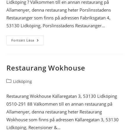
Lidköping ? Välkommen till en annan restaurang på
Pizzeria
Allamenyer, denna restaurang heter Porslinsstadens
Restauranger som finns på adressen Fabriksgatan 4,
Restaurang Chili
53130 Lidköping. Porslinsstadens Restauranger…
Thai Take Away City
Porslinsstadens
Fortsätt Läsa
Restauranger
Rett Inn Pizzeria &
Gatukök (Muho Pizzeria
& Gatukök)
Restaurang Wokhouse
Wärdshuset Pilgrimen
Inläggskategori:
Lidköping
Ayasofya
Restaurang Wokhouse Källaregatan 3, 53130 Lidköping
0510-291 88 Välkommen till en annan restaurang på
Pizza House
Allamenyer, denna restaurang heter Restaurang
Wokhouse som finns på adressen Källaregatan 3, 53130
Pizzeria Vänge
Lidköping. Recensioner &…