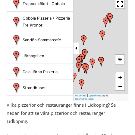
Trappanköket i Obbola
Obbola Pizzeria / Pizzeria
Tre Kronor
Sandön Sommarcafé
Järnagrillen
Dala Järna Pizzeria
+
−
Strandhuset
MapPress
|
OpenFreeMap
©
OpenStreetMap
Byakrogen Restaurang &
Vilka pizzerior och restauranger finns i Lidköping? Se
Pub 4,1/5
nedan för att se våra pizzerior och restauranger i
Lidköping.
NAPOLI pizzeria o
restaurang