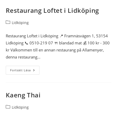
Restaurang Loftet i Lidköping
Pizzeria Aramis
Inläggskategori:
Lidköping
Sannegården
Restaurang Loftet i Lidköping 📍 Framnäsvägen 1, 53154
Lidköping 📞 0510-219 07 🍴 blandad mat 💰 100 kr - 300
kr Välkommen till en annan restaurang på Allamenyer,
denna restaurang…
Restaurang
Fortsätt Läsa
Loftet
I
Lidköping
Kaeng Thai
Inläggskategori:
Lidköping