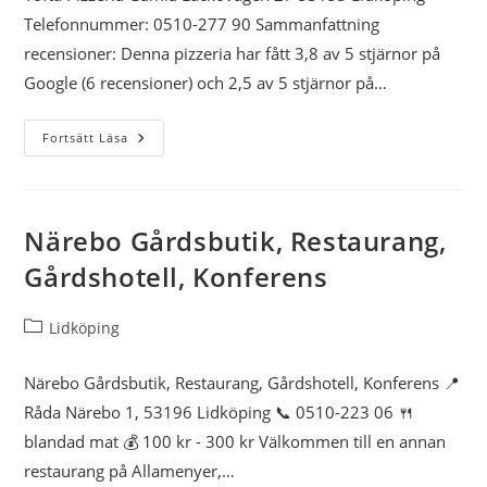
Telefonnummer: 0510-277 90 Sammanfattning
Draken Kebab
recensioner: Denna pizzeria har fått 3,8 av 5 stjärnor på
Google (6 recensioner) och 2,5 av 5 stjärnor på…
Pub Niska
Tofta
Fortsätt Läsa
Pizzeria
Park Restaurang & Bar
Miramar
Närebo Gårdsbutik, Restaurang,
Gårdshotell, Konferens
Nonna Rina
Inläggskategori:
Lidköping
Marie Bar
Närebo Gårdsbutik, Restaurang, Gårdshotell, Konferens 📍
Pub Albin
Råda Närebo 1, 53196 Lidköping 📞 0510-223 06 🍴
blandad mat 💰 100 kr - 300 kr Välkommen till en annan
Kvarter5
restaurang på Allamenyer,…