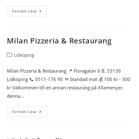
Boquerian
Närebo
Fortsätt Läsa
Gårdsbutik,
Restaurang,
Rökeri Kiosken
Gårdshotell,
Konferens
Dinos Grill
Milan Pizzeria & Restaurang
Hesburger Mariehamn
Inläggskategori:
Lidköping
Bistro Savoy
Milan Pizzeria & Restaurang 📍 Floragatan 6 B, 53136
Lidköping 📞 0511-176 90 🍴 blandad mat 💰 100 kr - 300
Club Marin
kr Välkommen till en annan restaurang på Allamenyer,
denna…
Sittkoffska gården
Milan
Fortsätt Läsa
Pizzeria
Skoghalls Pizzeria
&
Restaurang
Restaurang Long