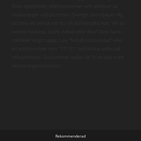
finns öppettider, telefonnummer och adresser av
restauranger och pizzerior i Sverige som hjälper dig
att fatta ett beslut när du vill äta/beställa mat. Vill du
kanske ha pizza, sushi, kebab eller thai? Skriv bara i
sökfältet längst uppe, t.ex. “kebab kristianstad” eller
ett postnummer som "11131" och klicka sedan på
söksymbolen. Du kommer sedan att få en lista med
restauranger/pizzerior.
Rekommenderad