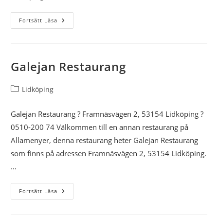
Ekeby Pizzeria
Restaurang
Fortsätt Läsa
Wokhouse
Restaurang Maestro
New Tokyo
Galejan Restaurang
Restaurang Ceasar
Inläggskategori:
Lidköping
Galejan Restaurang ? Framnäsvägen 2, 53154 Lidköping ?
Stikkans Pasta
0510-200 74 Välkommen till en annan restaurang på
Pizzeria Canaria
Allamenyer, denna restaurang heter Galejan Restaurang
som finns på adressen Framnäsvägen 2, 53154 Lidköping.
Pizzeria Patricias
…
Galejan
Restaurang Indigo
Fortsätt Läsa
Restaurang
La Gondola