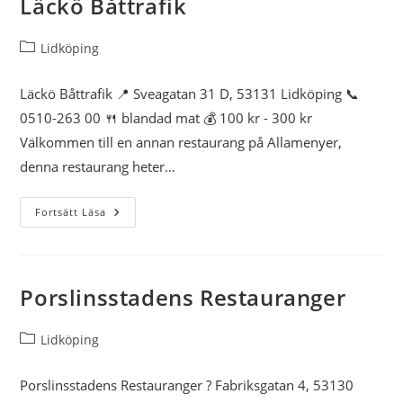
Läckö Båttrafik
Pizzeria City
Inläggskategori:
Lidköping
Pizzeria Capri/Wood Hole
Läckö Båttrafik 📍 Sveagatan 31 D, 53131 Lidköping 📞
Inn
0510-263 00 🍴 blandad mat 💰 100 kr - 300 kr
Välkommen till en annan restaurang på Allamenyer,
Restaurang Älven
denna restaurang heter…
Hammarö Pizzeria & Grill
Läckö
Fortsätt Läsa
Båttrafik
Camp Inn
Furudals Restaurang och
Porslinsstadens Restauranger
Pizzeria
Inläggskategori:
Lidköping
Snitths Hantverksbageri
Porslinsstadens Restauranger ? Fabriksgatan 4, 53130
Josefs Vägkrog och