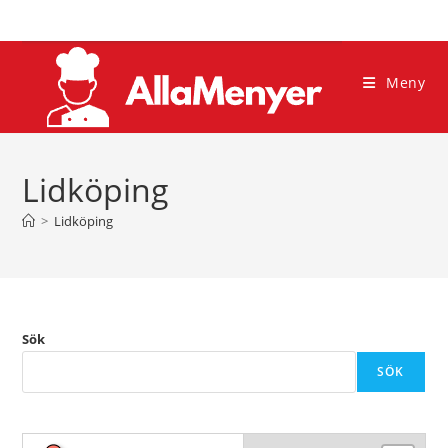
Hoppa
till
innehållet
Meny
Lidköping
>
Lidköping
Sök
SÖK