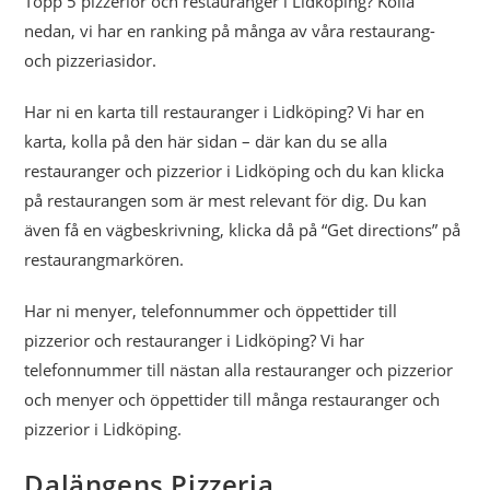
Topp 5 pizzerior och restauranger i Lidköping? Kolla
nedan, vi har en ranking på många av våra restaurang-
Högsjö Pizzeria
och pizzeriasidor.
Ditt Skafferi 4,3/5
Har ni en karta till restauranger i Lidköping? Vi har en
karta, kolla på den här sidan – där kan du se alla
Diö Pizzeria & Kiosk
restauranger och pizzerior i Lidköping och du kan klicka
på restaurangen som är mest relevant för dig. Du kan
Restaurang Millennium
3,9/5
även få en vägbeskrivning, klicka då på “Get directions” på
restaurangmarkören.
Sagulthai restaurang
Har ni menyer, telefonnummer och öppettider till
Restaurangen på
pizzerior och restauranger i Lidköping? Vi har
Skoghalls Folkets Hus
telefonnummer till nästan alla restauranger och pizzerior
och menyer och öppettider till många restauranger och
GLG Lysåsen
pizzerior i Lidköping.
Västernäs Pizza & Asian
Dalängens Pizzeria