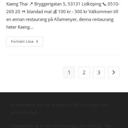
Kaeng Thai 📍 Bryggerigatan 5, 53131 Lidköping 📞 0510-
269 20 🍴 blandad mat 💰 100 kr - 300 kr Välkommen till
en annan restaurang på Allamenyer, denna restaurang
heter Kaeng…
Kaeng
Fortsätt Läsa
Thai
1
2
3
Gå till 
Vi reserverar oss för eventuella felskrivningar och
prisändringar.
Allamenyer.se är din restaurangguide i Sverige. Här