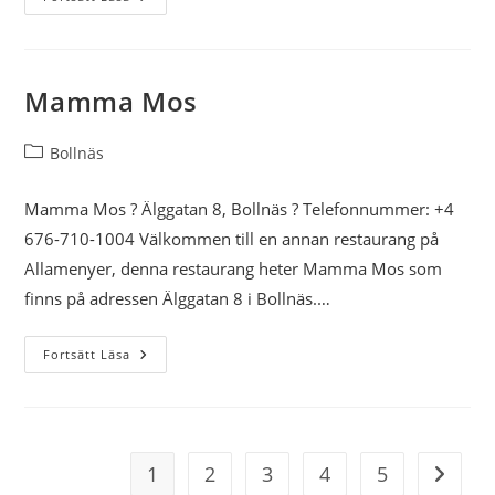
Tai
Köket
Mamma Mos
Inläggskategori:
Bollnäs
Mamma Mos ? Älggatan 8, Bollnäs ? Telefonnummer: +4
676-710-1004 Välkommen till en annan restaurang på
Allamenyer, denna restaurang heter Mamma Mos som
finns på adressen Älggatan 8 i Bollnäs.…
Mamma
Fortsätt Läsa
Mos
1
2
3
4
5
Gå till 