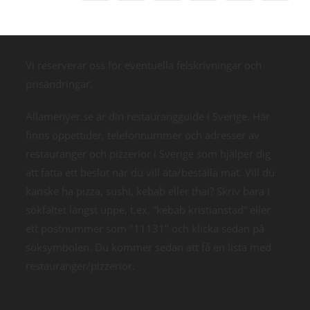
Vi reserverar oss för eventuella felskrivningar och
prisändringar.
Allamenyer.se är din restaurangguide i Sverige. Här
finns öppettider, telefonnummer och adresser av
restauranger och pizzerior i Sverige som hjälper dig
att fatta ett beslut när du vill äta/beställa mat. Vill du
kanske ha pizza, sushi, kebab eller thai? Skriv bara i
sökfältet längst uppe, t.ex. “kebab kristianstad” eller
ett postnummer som "11131" och klicka sedan på
söksymbolen. Du kommer sedan att få en lista med
restauranger/pizzerior.