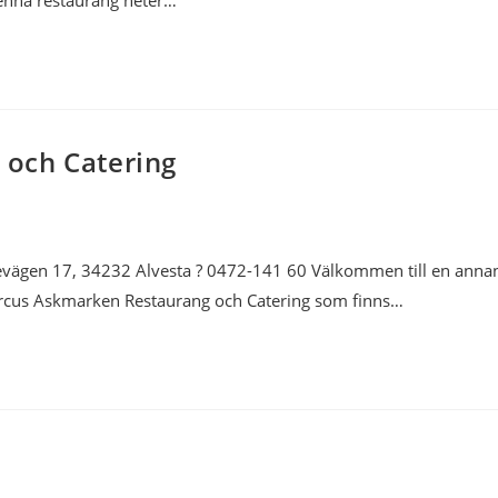
enna restaurang heter…
och Catering
evägen 17, 34232 Alvesta ? 0472-141 60 Välkommen till en anna
arcus Askmarken Restaurang och Catering som finns…
a