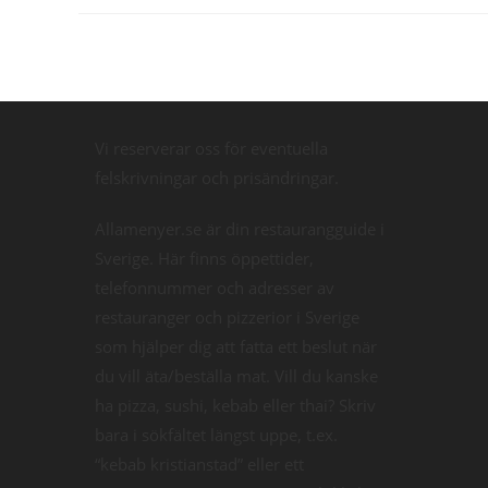
Vi reserverar oss för eventuella
felskrivningar och prisändringar.
Allamenyer.se är din restaurangguide i
Sverige. Här finns öppettider,
telefonnummer och adresser av
restauranger och pizzerior i Sverige
som hjälper dig att fatta ett beslut när
du vill äta/beställa mat. Vill du kanske
ha pizza, sushi, kebab eller thai? Skriv
bara i sökfältet längst uppe, t.ex.
“kebab kristianstad” eller ett