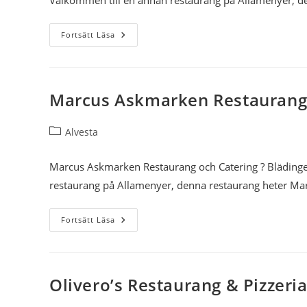
Välkommen till en annan restaurang på Allamenyer, d
Torup
Fortsätt Läsa
Vägkrog
Pannan-
Coong
Marcus Askmarken Restaurang 
Inläggskategori:
Alvesta
Marcus Askmarken Restaurang och Catering ? Bläding
restaurang på Allamenyer, denna restaurang heter M
Marcus
Fortsätt Läsa
Askmarken
Restaurang
Och
Catering
Olivero’s Restaurang & Pizzeri