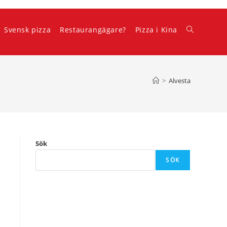
Svensk pizza
Restaurangägare?
Pizza i Kina
Slå
på/av
>
Alvesta
webbplatss
Sök
SÖK