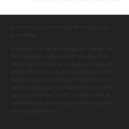
Vi reserverar oss för eventuella felskrivningar och
prisändringar.
Allamenyer.se är din restaurangguide i Sverige. Här
finns öppettider, telefonnummer och adresser av
restauranger och pizzerior i Sverige som hjälper dig
att fatta ett beslut när du vill äta/beställa mat. Vill du
kanske ha pizza, sushi, kebab eller thai? Skriv bara i
sökfältet längst uppe, t.ex. “kebab kristianstad” eller
ett postnummer som "11131" och klicka sedan på
söksymbolen. Du kommer sedan att få en lista med
restauranger/pizzerior.