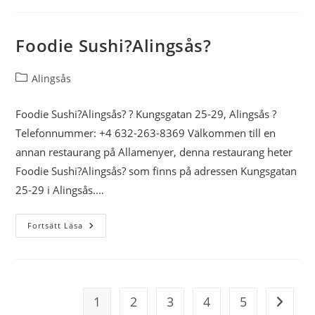
Foodie Sushi?Alingsås?
Inläggskategori:
Alingsås
Foodie Sushi?Alingsås? ? Kungsgatan 25-29, Alingsås ?
Telefonnummer: +4 632-263-8369 Välkommen till en
annan restaurang på Allamenyer, denna restaurang heter
Foodie Sushi?Alingsås? som finns på adressen Kungsgatan
25-29 i Alingsås.…
Foodie
Fortsätt Läsa
Sushi?
Alingsås?
1
2
3
4
5
Gå till 