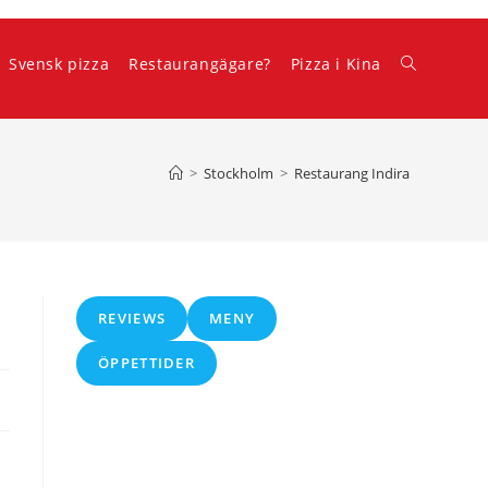
Svensk pizza
Restaurangägare?
Pizza i Kina
Slå
på/av
>
Stockholm
>
Restaurang Indira
webbplatss
REVIEWS
MENY
ÖPPETTIDER