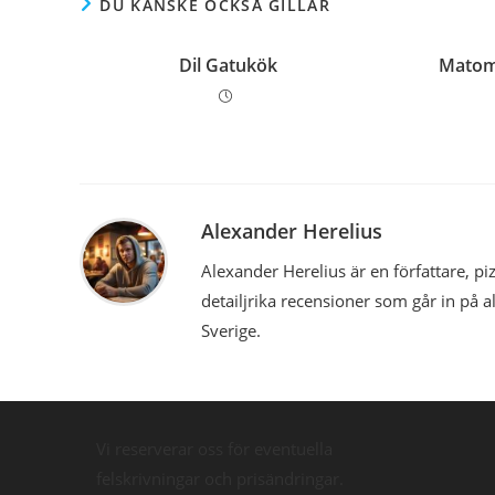
DU KANSKE OCKSÅ GILLAR
Dil Gatukök
Matom
Alexander Herelius
Alexander Herelius är en författare, 
detailjrika recensioner som går in på a
Sverige.
Vi reserverar oss för eventuella
felskrivningar och prisändringar.