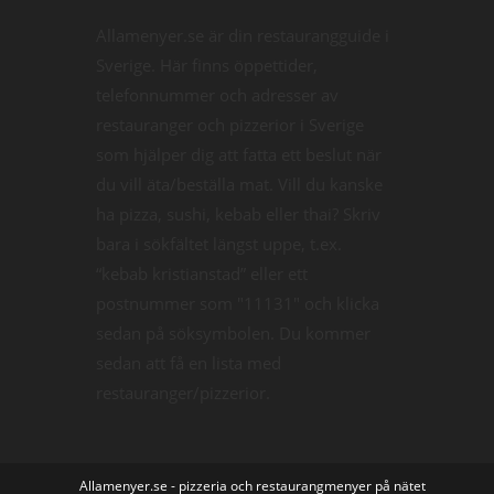
Allamenyer.se är din restaurangguide i
Sverige. Här finns öppettider,
telefonnummer och adresser av
restauranger och pizzerior i Sverige
som hjälper dig att fatta ett beslut när
du vill äta/beställa mat. Vill du kanske
ha pizza, sushi, kebab eller thai? Skriv
bara i sökfältet längst uppe, t.ex.
“kebab kristianstad” eller ett
postnummer som "11131" och klicka
sedan på söksymbolen. Du kommer
sedan att få en lista med
restauranger/pizzerior.
Allamenyer.se - pizzeria och restaurangmenyer på nätet