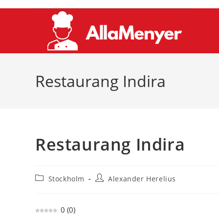
Hoppa
till
innehållet
Restaurang Indira
Restaurang Indira
Inläggskategori:
Inläggsförfattare:
Stockholm
Alexander Herelius
0
(
0
)