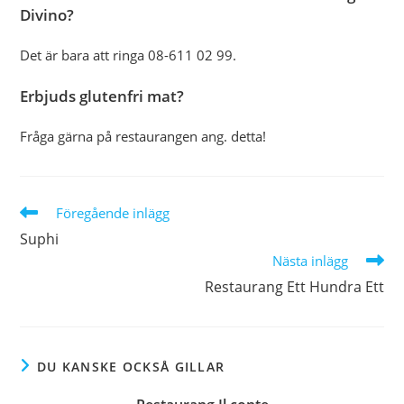
Divino?
Det är bara att ringa 08-611 02 99.
Erbjuds glutenfri mat?
Fråga gärna på restaurangen ang. detta!
Läs
Föregående inlägg
fler
Suphi
artiklar
Nästa inlägg
Restaurang Ett Hundra Ett
DU KANSKE OCKSÅ GILLAR