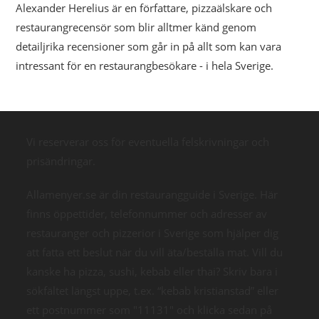
Alexander Herelius är en författare, pizzaälskare och
restaurangrecensör som blir alltmer känd genom
detailjrika recensioner som går in på allt som kan vara
intressant för en restaurangbesökare - i hela Sverige.
Vi reserverar oss för eventuella felskrivningar och
prisändringar.
Allamenyer.se är din restaurangguide i Sverige. Här
finns öppettider, telefonnummer och adresser av
restauranger och pizzerior i Sverige som hjälper dig
att fatta ett beslut när du vill äta/beställa mat. Vill du
kanske ha pizza, sushi, kebab eller thai? Skriv bara i
sökfältet längst uppe, t.ex. “kebab kristianstad” eller
ett postnummer som "11131" och klicka sedan på