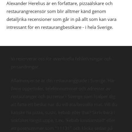
Alexander Herelius är en författare, pizzaälskare och
restaurangrecensör som blir alltmer känd genom
detailjrika recensioner som går in på allt som kan vara
intressant för en restaurangbesökare - i hela Sverige.
Vi reserverar oss för eventuella felskrivningar och
prisändringar.
Allamenyer.se är din restaurangguide i Sverige. Här
finns öppettider, telefonnummer och adresser av
restauranger och pizzerior i Sverige som hjälper dig
att fatta ett beslut när du vill äta/beställa mat. Vill du
kanske ha pizza, sushi, kebab eller thai? Skriv bara i
sökfältet längst uppe, t.ex. “kebab kristianstad” eller
ett postnummer som "11131" och klicka sedan på