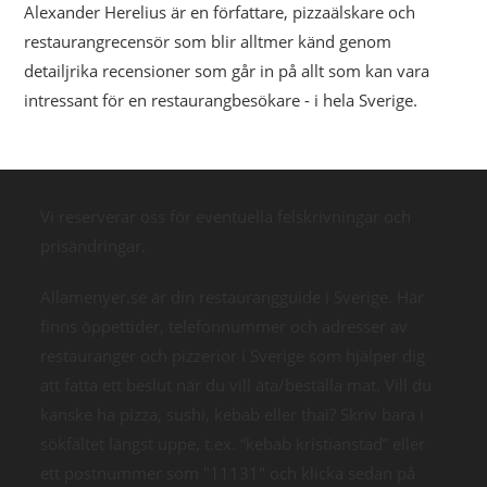
Alexander Herelius är en författare, pizzaälskare och
restaurangrecensör som blir alltmer känd genom
detailjrika recensioner som går in på allt som kan vara
intressant för en restaurangbesökare - i hela Sverige.
Vi reserverar oss för eventuella felskrivningar och
prisändringar.
Allamenyer.se är din restaurangguide i Sverige. Här
finns öppettider, telefonnummer och adresser av
restauranger och pizzerior i Sverige som hjälper dig
att fatta ett beslut när du vill äta/beställa mat. Vill du
kanske ha pizza, sushi, kebab eller thai? Skriv bara i
sökfältet längst uppe, t.ex. “kebab kristianstad” eller
ett postnummer som "11131" och klicka sedan på