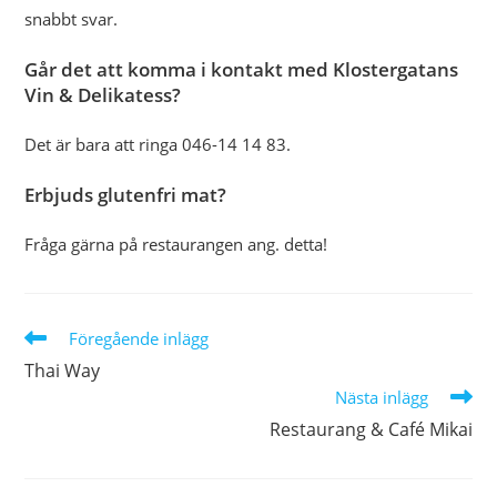
snabbt svar.
Går det att komma i kontakt med Klostergatans
Vin & Delikatess?
Det är bara att ringa 046-14 14 83.
Erbjuds glutenfri mat?
Fråga gärna på restaurangen ang. detta!
Läs
Föregående inlägg
fler
Thai Way
artiklar
Nästa inlägg
Restaurang & Café Mikai