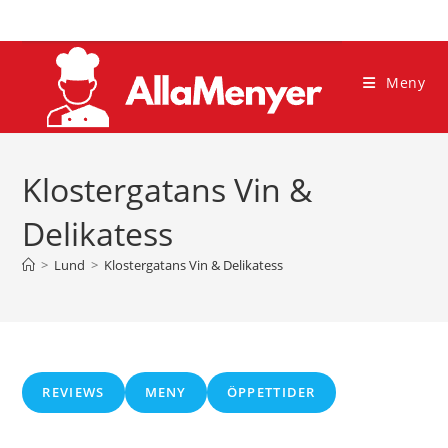
Hoppa
till
innehållet
Meny
Klostergatans Vin &
Delikatess
>
Lund
>
Klostergatans Vin & Delikatess
REVIEWS
MENY
ÖPPETTIDER