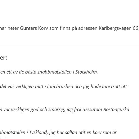
 här heter Günters Korv som finns på adressen Karlbergsvägen 66
er:
gen ett av de bästa snabbmatställen i Stockholm.
 det var verkligen mitt i lunchrushen och jag hade inte trott att
m var verkligen god och smarrig, jag fick dessutom Bostongurka
atställen i Tyskland, jag har sällan ätit en korv som är