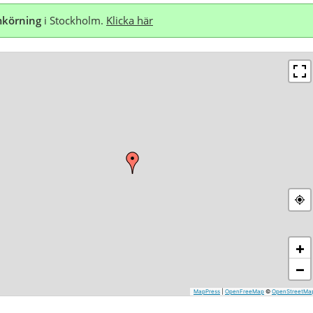
körning
i Stockholm.
Klicka här
+
−
MapPress
|
OpenFreeMap
©
OpenStreetMa