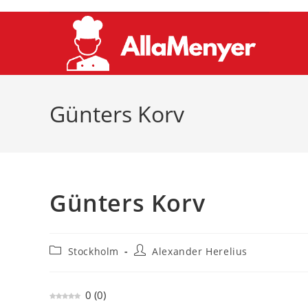
Hoppa
till
innehållet
Günters Korv
Günters Korv
Inläggskategori:
Inläggsförfattare:
Stockholm
Alexander Herelius
0
(
0
)