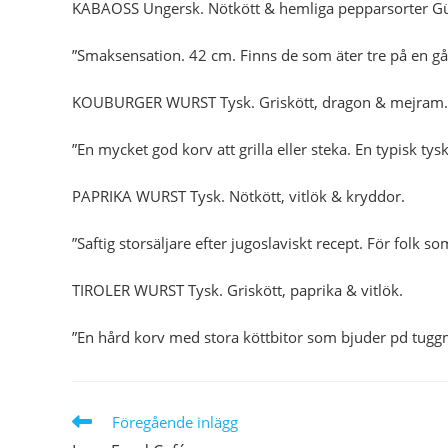
KABAOSS Ungersk. Nötkött & hemliga pepparsorter Gün
”Smaksensation. 42 cm. Finns de som äter tre på en gå
KOUBURGER WURST Tysk. Griskött, dragon & mejram.
”En mycket god korv att grilla eller steka. En typisk tysk
PAPRIKA WURST Tysk. Nötkött, vitlök & kryddor.
”Saftig storsäljare efter jugoslaviskt recept. För folk so
TIROLER WURST Tysk. Griskött, paprika & vitlök.
”En hård korv med stora köttbitor som bjuder pd tuggm
Läs
Föregående inlägg
fler