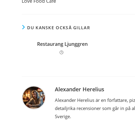
Love Food Café
artiklar
DU KANSKE OCKSÅ GILLAR
Restaurang Ljunggren
Alexander Herelius
Alexander Herelius är en författare, 
detailjrika recensioner som går in på a
Sverige.