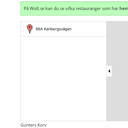
På Wolt.se kan du se vilka restauranger som har
hem
66A Karlbergsvägen
Günters Korv