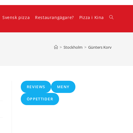
Svensk pizza
Restaurangägare?
Pizza i Kina
Slå
på/av
>
Stockholm
>
Günters Korv
webbplatss
REVIEWS
MENY
ÖPPETTIDER