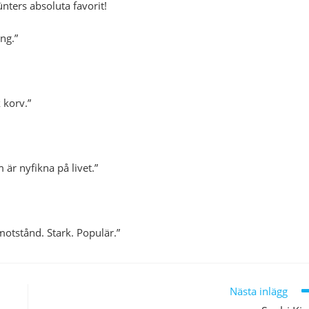
ters absoluta favorit!
ng.”
 korv.”
m är nyfikna på livet.”
otstånd. Stark. Populär.”
Nästa inlägg