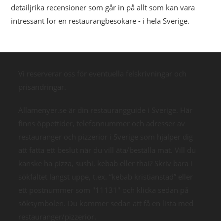
detailjrika recensioner som går in på allt som kan vara
intressant för en restaurangbesökare - i hela Sverige.
Vi reserverar oss för eventuella felskrivningar och
prisändringar.
Allamenyer.se är din restaurangguide i Sverige. Här
finns öppettider, telefonnummer och adresser av
restauranger och pizzerior i Sverige som hjälper dig
att fatta ett beslut när du vill äta/beställa mat. Vill du
kanske ha pizza, sushi, kebab eller thai? Skriv bara i
sökfältet längst uppe, t.ex. “kebab kristianstad” eller
ett postnummer som "11131" och klicka sedan på
söksymbolen. Du kommer sedan att få en lista med
restauranger/pizzerior.