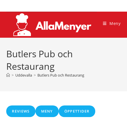
Hoppa
till
innehållet
Meny
Butlers Pub och
Restaurang
>
Uddevalla
>
Butlers Pub och Restaurang
REVIEWS
MENY
ÖPPETTIDER