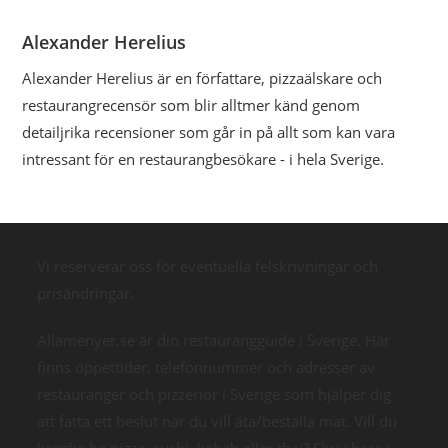
Alexander Herelius
Alexander Herelius är en författare, pizzaälskare och
restaurangrecensör som blir alltmer känd genom
detailjrika recensioner som går in på allt som kan vara
intressant för en restaurangbesökare - i hela Sverige.
Vi reserverar oss för eventuella felskrivningar och
prisändringar.
Allamenyer.se är din restaurangguide i Sverige. Här
finns öppettider, telefonnummer och adresser av
restauranger och pizzerior i Sverige som hjälper dig
att fatta ett beslut när du vill äta/beställa mat. Vill du