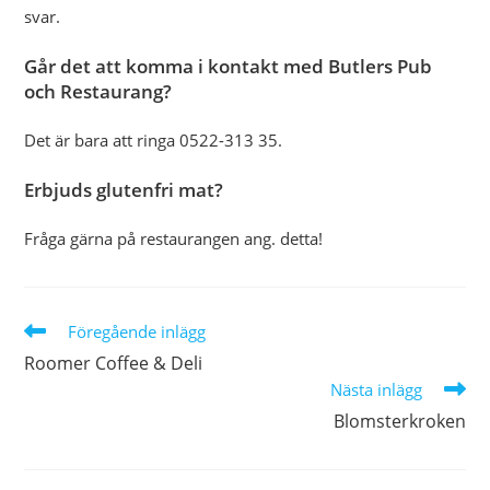
svar.
Går det att komma i kontakt med Butlers Pub
och Restaurang?
Det är bara att ringa 0522-313 35.
Erbjuds glutenfri mat?
Fråga gärna på restaurangen ang. detta!
Läs
Föregående inlägg
fler
Roomer Coffee & Deli
artiklar
Nästa inlägg
Blomsterkroken