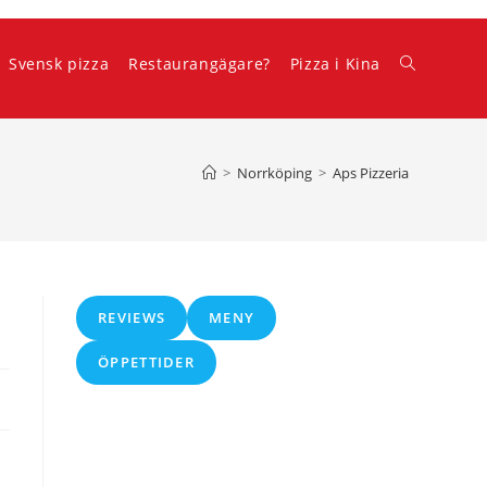
Svensk pizza
Restaurangägare?
Pizza i Kina
Slå
på/av
>
Norrköping
>
Aps Pizzeria
webbplatss
REVIEWS
MENY
ÖPPETTIDER