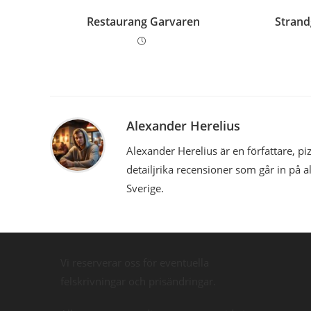
Restaurang Garvaren
Strand
Alexander Herelius
Alexander Herelius är en författare, 
detailjrika recensioner som går in på a
Sverige.
Vi reserverar oss för eventuella
felskrivningar och prisändringar.