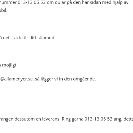
fonnummer 013-13 05 53 om du är på den här sidan med hjälp av
bil.
å det. Tack för ditt tålamod!
 möjligt.
fo@allamenyer.se, så lägger vi in den omgående.
taurangen dessutom en leverans. Ring gärna 013-13 05 53 ang. dett