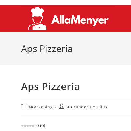
Hoppa
till
innehållet
Aps Pizzeria
Aps Pizzeria
Inläggskategori:
Inläggsförfattare:
Norrköping
Alexander Herelius
0
(
0
)