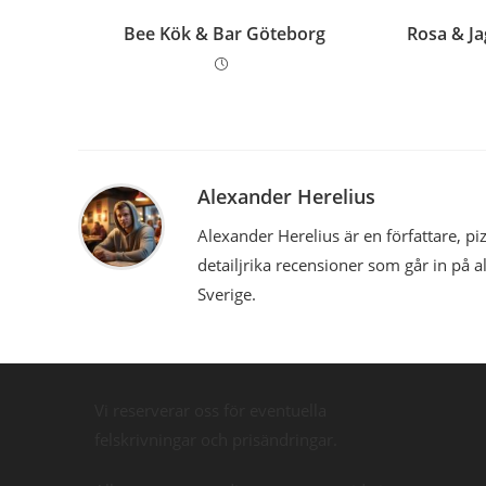
Bee Kök & Bar Göteborg
Rosa & Ja
Alexander Herelius
Alexander Herelius är en författare, 
detailjrika recensioner som går in på a
Sverige.
Vi reserverar oss för eventuella
felskrivningar och prisändringar.