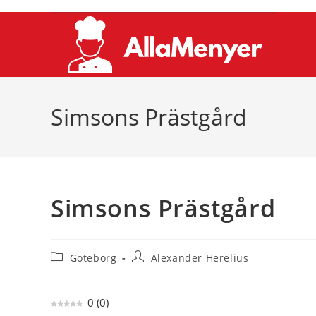
Hoppa
till
innehållet
Simsons Prästgård
Simsons Prästgård
Inläggskategori:
Inläggsförfattare:
Göteborg
Alexander Herelius
0
(
0
)