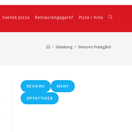
Svensk pizza
Restaurangägare?
Pizza i Kina
Slå
på/av
>
Göteborg
>
Simsons Prästgård
webbplatss
REVIEWS
MENY
ÖPPETTIDER