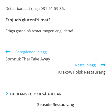
Det är bara att ringa 031-51 59 35.
Erbjuds glutenfri mat?
Fråga gärna på restaurangen ang. detta!
Läs
Föregående inlägg
fler
Somnuk Thai Take Away
artiklar
Nästa inlägg
Krakow Polsk Restaurang
DU KANSKE OCKSÅ GILLAR
Seaside Restaurang