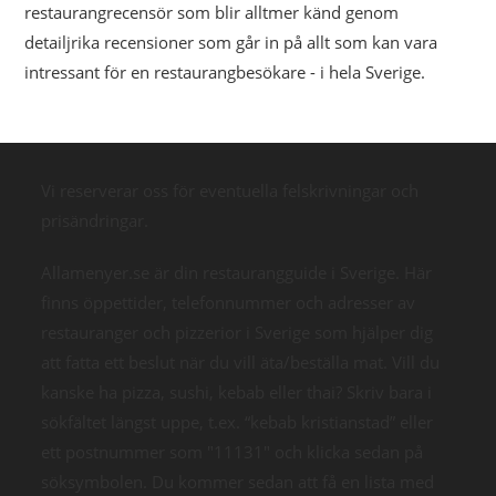
restaurangrecensör som blir alltmer känd genom
detailjrika recensioner som går in på allt som kan vara
intressant för en restaurangbesökare - i hela Sverige.
Vi reserverar oss för eventuella felskrivningar och
prisändringar.
Allamenyer.se är din restaurangguide i Sverige. Här
finns öppettider, telefonnummer och adresser av
restauranger och pizzerior i Sverige som hjälper dig
att fatta ett beslut när du vill äta/beställa mat. Vill du
kanske ha pizza, sushi, kebab eller thai? Skriv bara i
sökfältet längst uppe, t.ex. “kebab kristianstad” eller
ett postnummer som "11131" och klicka sedan på
söksymbolen. Du kommer sedan att få en lista med