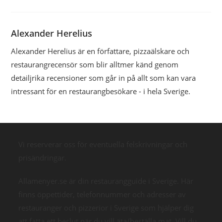
Alexander Herelius
Alexander Herelius är en författare, pizzaälskare och
restaurangrecensör som blir alltmer känd genom
detailjrika recensioner som går in på allt som kan vara
intressant för en restaurangbesökare - i hela Sverige.
Vi reserverar oss för eventuella felskrivningar och
prisändringar.
Allamenyer.se är din restaurangguide i Sverige. Här
finns öppettider, telefonnummer och adresser av
restauranger och pizzerior i Sverige som hjälper dig
att fatta ett beslut när du vill äta/beställa mat. Vill du