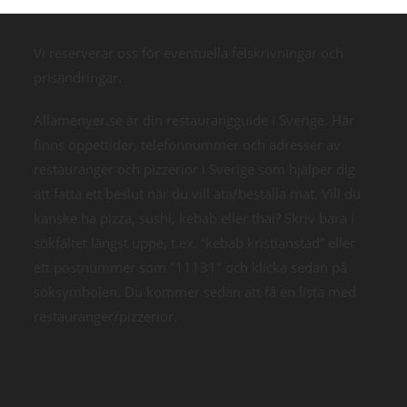
Vi reserverar oss för eventuella felskrivningar och
prisändringar.
Allamenyer.se är din restaurangguide i Sverige. Här
finns öppettider, telefonnummer och adresser av
restauranger och pizzerior i Sverige som hjälper dig
att fatta ett beslut när du vill äta/beställa mat. Vill du
kanske ha pizza, sushi, kebab eller thai? Skriv bara i
sökfältet längst uppe, t.ex. “kebab kristianstad” eller
ett postnummer som "11131" och klicka sedan på
söksymbolen. Du kommer sedan att få en lista med
restauranger/pizzerior.