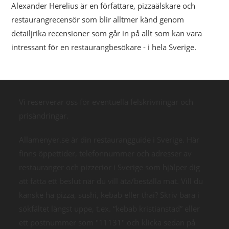
Alexander Herelius är en författare, pizzaälskare och
restaurangrecensör som blir alltmer känd genom
detailjrika recensioner som går in på allt som kan vara
intressant för en restaurangbesökare - i hela Sverige.
Vi reserverar oss för eventuella felskrivningar och
prisändringar.
Allamenyer.se är din restaurangguide i Sverige. Här
finns öppettider, telefonnummer och adresser av
restauranger och pizzerior i Sverige som hjälper dig
att fatta ett beslut när du vill äta/beställa mat. Vill du
kanske ha pizza, sushi, kebab eller thai? Skriv bara i
sökfältet längst uppe, t.ex. “kebab kristianstad” eller
ett postnummer som "11131" och klicka sedan på