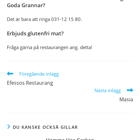
Goda Grannar?
Det är bara att ringa 031-12 15 80.
Erbjuds glutenfri mat?
Fråga gärna på restaurangen ang. detta!
Läs
Föregående inlägg
fler
Efessos Restaurang
artiklar
Nästa inlägg
Masia
DU KANSKE OCKSÅ GILLAR