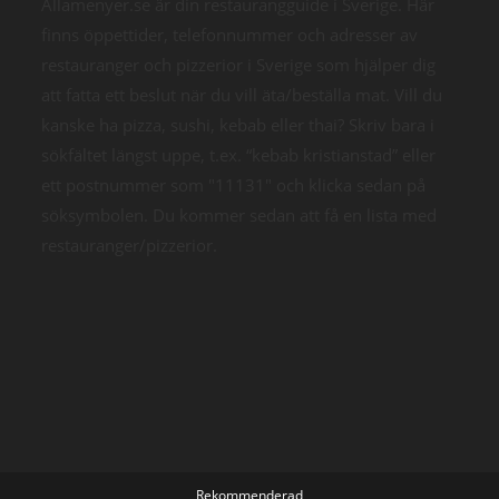
Allamenyer.se är din restaurangguide i Sverige. Här
finns öppettider, telefonnummer och adresser av
restauranger och pizzerior i Sverige som hjälper dig
att fatta ett beslut när du vill äta/beställa mat. Vill du
kanske ha pizza, sushi, kebab eller thai? Skriv bara i
sökfältet längst uppe, t.ex. “kebab kristianstad” eller
ett postnummer som "11131" och klicka sedan på
söksymbolen. Du kommer sedan att få en lista med
restauranger/pizzerior.
Rekommenderad