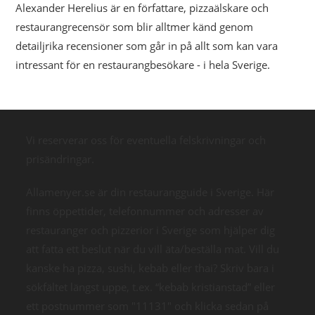
Alexander Herelius är en författare, pizzaälskare och
restaurangrecensör som blir alltmer känd genom
detailjrika recensioner som går in på allt som kan vara
intressant för en restaurangbesökare - i hela Sverige.
Vi reserverar oss för eventuella felskrivningar och
prisändringar.
Allamenyer.se är din restaurangguide i Sverige. Här
finns öppettider, telefonnummer och adresser av
restauranger och pizzerior i Sverige som hjälper dig
att fatta ett beslut när du vill äta/beställa mat. Vill du
kanske ha pizza, sushi, kebab eller thai? Skriv bara i
sökfältet längst uppe, t.ex. “kebab kristianstad” eller
ett postnummer som "11131" och klicka sedan på