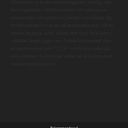
Allamenyer.se är din restaurangguide i Sverige. Här
finns öppettider, telefonnummer och adresser av
restauranger och pizzerior i Sverige som hjälper dig
att fatta ett beslut när du vill äta/beställa mat. Vill du
kanske ha pizza, sushi, kebab eller thai? Skriv bara i
sökfältet längst uppe, t.ex. “kebab kristianstad” eller
ett postnummer som "11131" och klicka sedan på
söksymbolen. Du kommer sedan att få en lista med
restauranger/pizzerior.
Rekommenderad