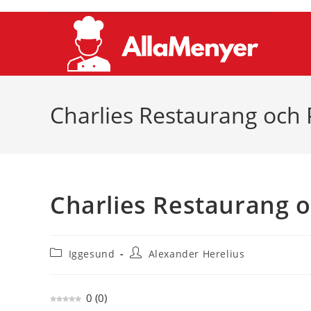
Hoppa
till
innehållet
Charlies Restaurang och 
Charlies Restaurang o
Inläggskategori:
Inläggsförfattare:
Iggesund
Alexander Herelius
0
(
0
)