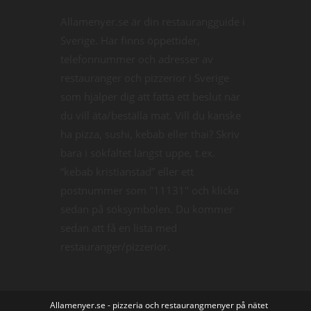
Allamenyer.se är din restaurangguide i
Sverige. Här finns öppettider,
telefonnummer och adresser av
restauranger och pizzerior i Sverige
som hjälper dig att fatta ett beslut när
du vill äta/beställa mat. Vill du kanske
ha pizza, sushi, kebab eller thai? Skriv
bara i sökfältet längst uppe, t.ex.
“kebab kristianstad” eller ett
postnummer som "11131" och klicka
sedan på söksymbolen. Du kommer
sedan att få en lista med
restauranger/pizzerior.
Allamenyer.se - pizzeria och restaurangmenyer på nätet