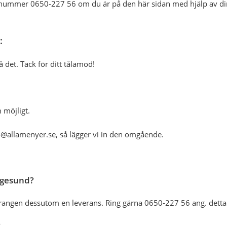
fonnummer 0650-227 56 om du är på den här sidan med hjälp av di
:
å det. Tack för ditt tålamod!
 möjligt.
fo@allamenyer.se, så lägger vi in den omgående.
Iggesund?
taurangen dessutom en leverans. Ring gärna 0650-227 56 ang. detta
?