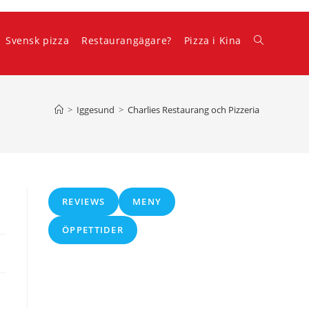
Svensk pizza
Restaurangägare?
Pizza i Kina
Slå
på/av
>
Iggesund
>
Charlies Restaurang och Pizzeria
webbplatss
REVIEWS
MENY
ÖPPETTIDER