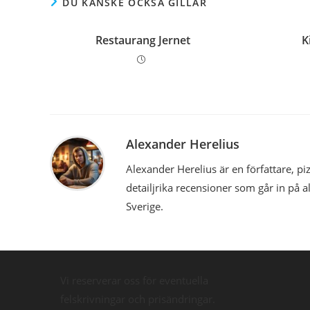
DU KANSKE OCKSÅ GILLAR
Restaurang Jernet
K
Alexander Herelius
Alexander Herelius är en författare, 
detailjrika recensioner som går in på a
Sverige.
Vi reserverar oss för eventuella
felskrivningar och prisändringar.