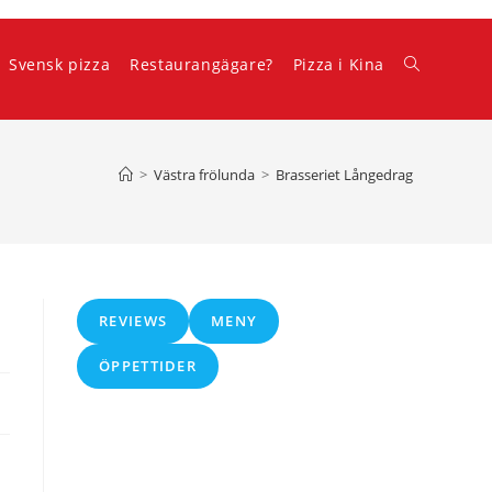
Svensk pizza
Restaurangägare?
Pizza i Kina
Slå
på/av
>
Västra frölunda
>
Brasseriet Långedrag
webbplatss
REVIEWS
MENY
ÖPPETTIDER