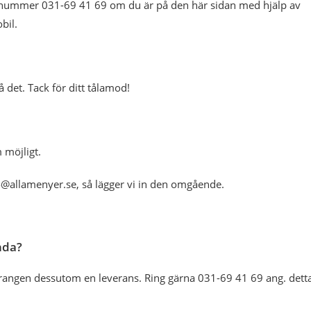
fonnummer 031-69 41 69 om du är på den här sidan med hjälp av
bil.
å det. Tack för ditt tålamod!
 möjligt.
fo@allamenyer.se, så lägger vi in den omgående.
nda?
taurangen dessutom en leverans. Ring gärna 031-69 41 69 ang. dett