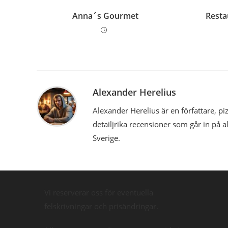
Anna´s Gourmet
Resta
Alexander Herelius
Alexander Herelius är en författare, 
detailjrika recensioner som går in på a
Sverige.
Vi reserverar oss för eventuella
felskrivningar och prisändringar.