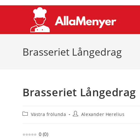
Hoppa
till
innehållet
Brasseriet Långedrag
Brasseriet Långedrag
Inläggskategori:
Inläggsförfattare:
Västra frölunda
Alexander Herelius
0
(
0
)