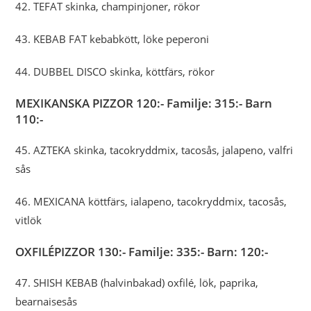
42. TEFAT skinka, champinjoner, rökor
43. KEBAB FAT kebabkött, löke peperoni
44. DUBBEL DISCO skinka, köttfärs, rökor
MEXIKANSKA PIZZOR 120:- Familje: 315:- Barn
110:-
45. AZTEKA skinka, tacokryddmix, tacosås, jalapeno, valfri
sås
46. MEXICANA köttfärs, ialapeno, tacokryddmix, tacosås,
vitlök
OXFILÉPIZZOR 130:- Familje: 335:- Barn: 120:-
47. SHISH KEBAB (halvinbakad) oxfilé, lök, paprika,
bearnaisesås