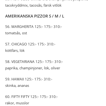
tacokryddmix, tacosås, färsk vitlök
AMERIKANSKA PIZZOR S / M / L
56. MARGHERITA 125:- 175:- 310:-
tomatsås, ost
57. CHICAGO 125:- 175:- 310:-
köttfärs, lök
58. VEGETARIANA 125:- 175:- 310:-
paprika, champinjoner, lök, oliver
59. HAWAII 125:- 175:- 310:-
skinka, ananas
60. FIFTY FIFTY 125:- 175:- 310:-
räkor, musslor