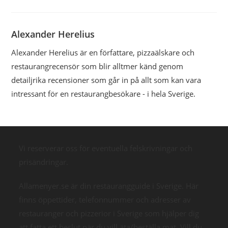
Alexander Herelius
Alexander Herelius är en författare, pizzaälskare och
restaurangrecensör som blir alltmer känd genom
detailjrika recensioner som går in på allt som kan vara
intressant för en restaurangbesökare - i hela Sverige.
Vi reserverar oss för eventuella felskrivningar och
prisändringar.
Allamenyer.se är din restaurangguide i Sverige. Här
finns öppettider, telefonnummer och adresser av
restauranger och pizzerior i Sverige som hjälper dig
att fatta ett beslut när du vill äta/beställa mat. Vill du