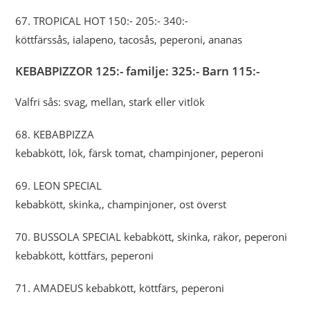
67. TROPICAL HOT 150:- 205:- 340:-
köttfärssås, ialapeno, tacosås, peperoni, ananas
KEBABPIZZOR 125:- familje: 325:- Barn 115:-
Valfri sås: svag, mellan, stark eller vitlök
68. KEBABPIZZA
kebabkött, lök, färsk tomat, champinjoner, peperoni
69. LEON SPECIAL
kebabkött, skinka,, champinjoner, ost överst
70. BUSSOLA SPECIAL kebabkött, skinka, räkor, peperoni
kebabkött, köttfärs, peperoni
71. AMADEUS kebabkött, köttfärs, peperoni