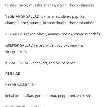
tonfisk, räkor, musslor,ananas, citron, rhode islandsås
VEGETARISK SALLAD lök, ananas, oliver, paprika,
champinioner, sparris, kronärtskocka, rhode islandsås
RÄKSALLAD räkor, oliver, ananas, rödlök, rhode islandsås
GREKISK SALLAD fårost, oliver, rödlökt paprika,
vinegrettesås
KEBABSALLAD kebabkött, rödlök, peperoni
RULLAR
KEBABRULLE 110:-
kebabkött, sallad, gurka, tomat, pepperoni, valfri sås
KYCKLINGRULLE 110:-