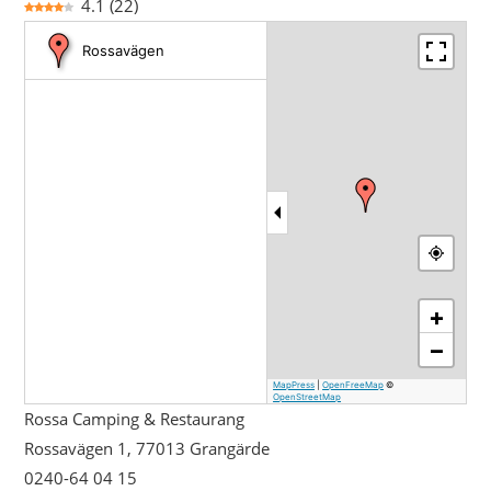
4.1
(
22
)
Rossavägen
+
−
MapPress
|
OpenFreeMap
©
OpenStreetMap
Rossa Camping & Restaurang
Rossavägen 1, 77013 Grangärde
0240-64 04 15